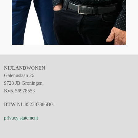
NIJLAND
WONEN
Galenuslaan 26
9728 JB
Groningen
KvK
56978553
BTW
NL 852387386B01
privacy statement