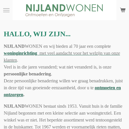
Ga
direct
naar
de
HALLO, WIJ ZIJN...
hoofdinhoud
NIJLAND
WONEN
en wij bieden al 70 jaar een complete
woninginrichting
met veel aandacht voor het welzijn van onze
klanten
.
Veel is in die jaren veranderd; wat niet veranderd is, is onze
persoonlijke benadering
.
Deze persoonlijke benadering willen we graag benadrukken, juist
in deze tijd van groeiende eenzaamheid, door u te
ontmoeten en
ontzorgen
.
NIJLAND
WONEN
bestaat sinds 1953. Vanuit huis is de familie
Nijland begonnen met een kleine selectie aan woningtextiel. Een
winkel was er niet. Het beperkte assortiment werd tentoongesteld
in de huiskamer. Tot 1967 werden er voornamelijk rieten matten,