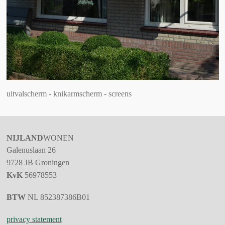
uitvalscherm - knikarmscherm - screens
NIJLAND
WONEN
Galenuslaan 26
9728 JB
Groningen
KvK
56978553
BTW
NL 852387386B01
privacy statement