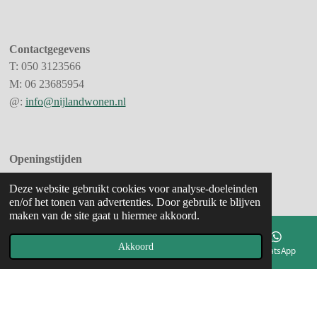
Contactgegevens
T:
050 3123566
M:
06 23685954
@:
info@nijlandwonen.nl
Openingstijden
Deze website gebruikt cookies voor analyse-doeleinden
wij zijn op afspraak geopend.
en/of het tonen van advertenties. Door gebruik te blijven
maken van de site gaat u hiermee akkoord.
Akkoord
E-mailadres
Telefoonnummer
Kaart
WhatsApp
© 2026
NIJLAND
WONEN