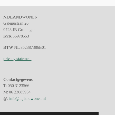
NIJLAND
WONEN
Galenuslaan 26
9728 JB
Groningen
KvK
56978553
BTW
NL 852387386B01
privacy statement
Contactgegevens
T:
050 3123566
M:
06 23685954
@:
info@nijlandwonen.nl