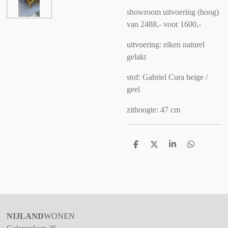
showroom uitvoering (hoog)
van 2488,- voor 1600,-
uitvoering: eiken naturel
gelakt
stof: Gabriel Cura beige /
geel
zithoogte: 47 cm
D
D
S
D
e
e
h
e
l
e
a
l
e
l
r
e
n
e
n
NIJLAND
WONEN