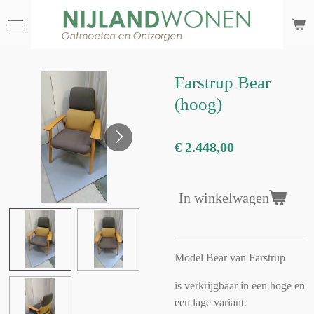
Ga
direct
naar
de
Farstrup Bear
hoofdinhoud
(hoog)
€ 2.448,00
In winkelwagen
Model Bear van Farstrup
is verkrijgbaar in een hoge en
een lage variant.