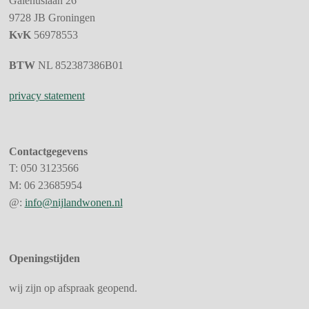
Galenuslaan 26
9728 JB
Groningen
KvK
56978553
BTW
NL 852387386B01
privacy statement
Contactgegevens
T:
050 3123566
M:
06 23685954
@:
info@nijlandwonen.nl
Openingstijden
wij zijn op afspraak geopend.